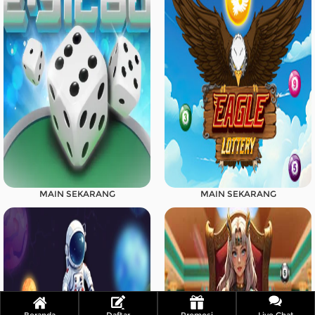
MAIN SEKARANG
MAIN SEKARANG