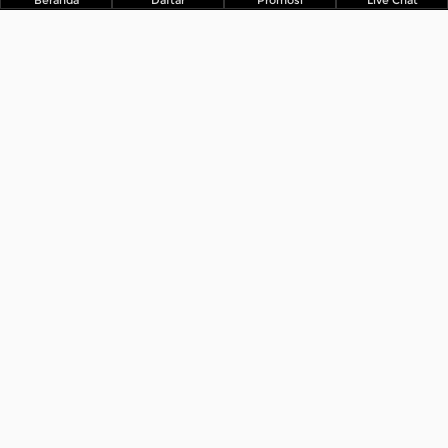
Beranda
Daftar
Promosi
Live Chat
MAIN SEKARANG
MAIN SEKARANG